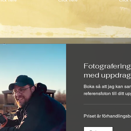
Fotograferin
med uppdrag
Boka så att jag kan sa
referensfoton till ditt u
Priset
Priset är förhandlingsb
är
förhandlingsbart