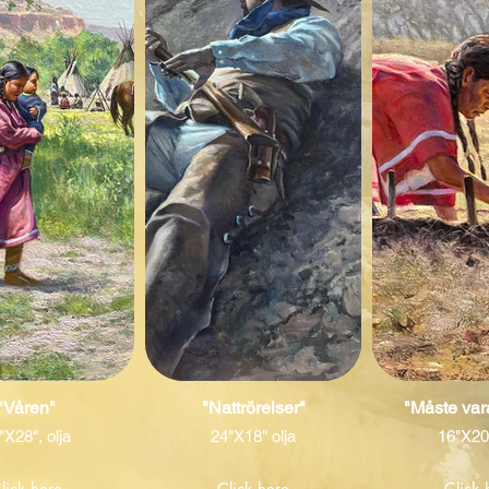
"Våren"
"Nattrörelser"
"Måste vara
"X28", olja
24"X18" olja
16"X20"
lick here
Click here
Click 