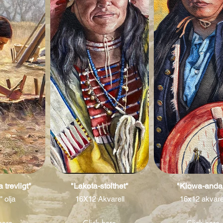
 trevligt"
"Lakota-stolthet"
"Kiowa-anda
 olja
16X12 Akvarell
16x12 akvare
here
Click here
Click here