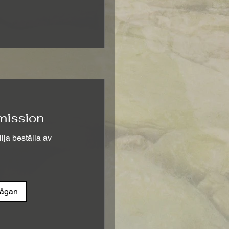
mission
lja beställa av
rågan