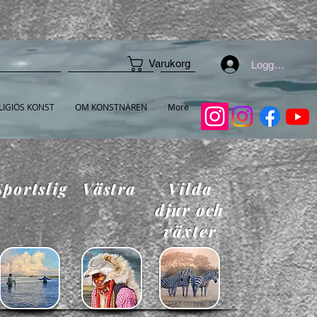
Varukorg
Logga in
LIGIÖS KONST
OM KONSTNÄREN
More
Sportslig
Västra
Vilda
djur och
växter