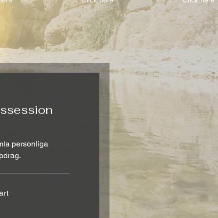
gssession
mla personliga
ppdrag.
art