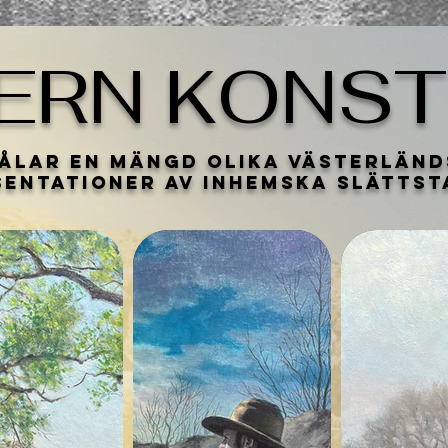
ERN KONST
ålar en mängd olika västerländ
sentationer av inhemska slätts