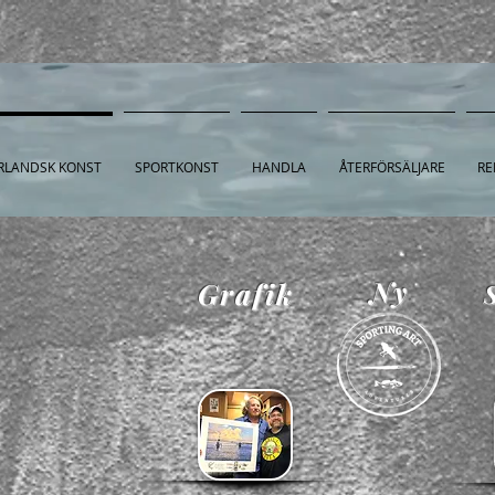
RLANDSK KONST
SPORTKONST
HANDLA
ÅTERFÖRSÄLJARE
RE
Ny
Grafik