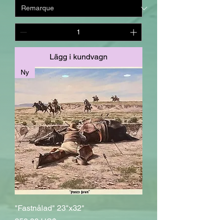
Lägg i kundvagn
Ny
"Fastnålad" 23"x32"