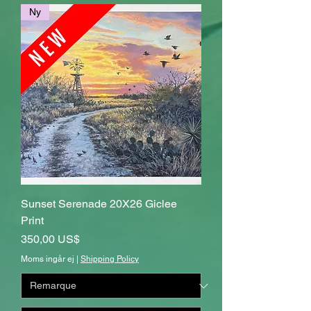
Ny
Sunset Serenade 20X26 Giclee
Print
Pris
350,00 US$
Moms ingår ej
|
Shipping Policy