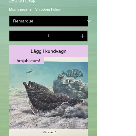
Pris
250,00 US$
Moms ingår ej
|
Shipping Policy
Lägg i kundvagn
1-årsjubileum!