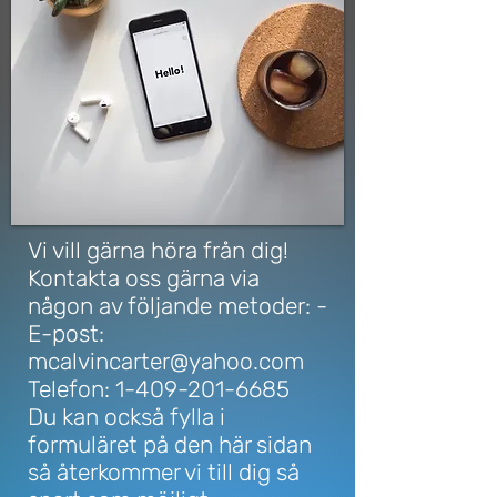
Vi vill gärna höra från dig!
Kontakta oss gärna via
någon av följande metoder: -
E-post:
mcalvincarter@yahoo.com
Telefon:
1-409-201-6685
Du kan också fylla i
formuläret på den här sidan
så återkommer vi till dig så